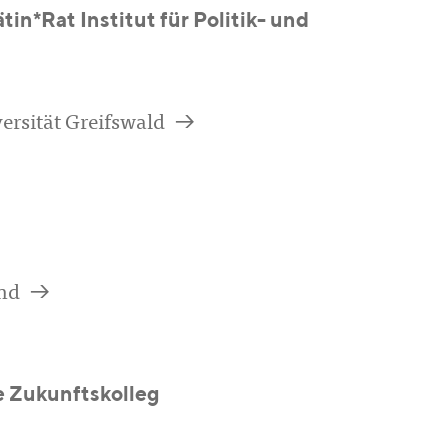
in*Rat Institut für Politik- und
a
ersität Greifswald
a
nd
e Zukunftskolleg