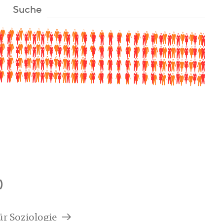
Suche
)
a
ür Soziologie