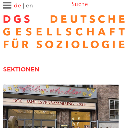
Suche
de
|
en
SEKTIONEN