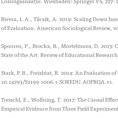
Lösungsansätze. Wies­baden: Springer VS, 227–
Rivera, L.A., Tilcsik, A. 2019: Scaling Down Ine
of Evaluation. American Sociological Review, vol
Spooren, P., Brockx, B., Mortelmans, D. 2013: On
State of the Art. Review of Educational Research,
Stark, P.B., Freishtat, R. 2014: An Evaluation o
10.14293/S2199-1006.1.SOREDU.AOFRQA.v1.
Treischl, E., Wolbring, T. 2017: The Causal Effe
Empirical Evidence from Three Field Experiments