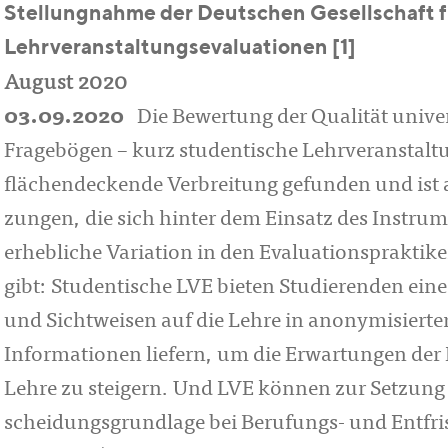
Stellungnahme der Deutschen Gesellschaft 
Lehrveranstaltungsevaluationen [1]
August 2020
03.09.2020
Die Bewertung der Qualität univer
Fragebögen – kurz studentische Lehrver­anstal­t
flächendeckende Ver­brei­tung ge­funden und ist 
zun­gen, die sich hinter dem Einsatz des Instrume
erhebliche Variation in den Evaluationsprak­ti
gibt: Studentische LVE bieten Stu­die­ren­den ei
und Sicht­wei­sen auf die Lehre in anonymisier
Informationen liefern, um die Er­war­tungen der 
Lehre zu steigern. Und LVE können zur Setzung v
schei­dungs­grundlage bei Berufungs- und Entfris