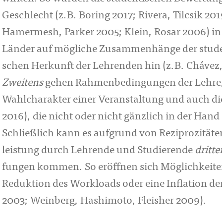
Geschlecht (z.B. Boring 2017; Rivera, Tilcsik 201
Hamermesh, Parker 2005; Klein, Rosar 2006) in
Länder auf mögliche Zu­sam­men­hän­ge der stu
schen Her­kunft der Lehrenden hin (z.B. Chávez,
Zweitens
gehen Rahmen­be­din­gun­gen der Lehre, 
Wahl­cha­rakter einer Ver­an­stal­tung und auch 
2016), die nicht oder nicht gänzlich in der Hand 
Schließlich kann es aufgrund von Re­ziprozitäte
leistung durch Lehrende und Stu­dierende
dritte
fun­gen kommen. So eröffnen sich Mög­lich­kei­
Reduktion des Work­­loads oder eine Inflation d
2003; Weinberg, Hashimoto, Fleisher 2009).