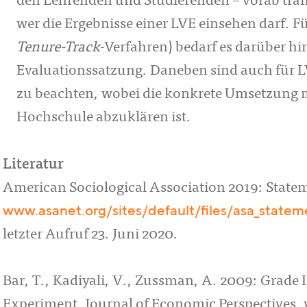
den Lehrenden und Studierenden – vor­ab tran
wer die Er­gebnisse einer LVE einsehen darf.
Tenure-Track
-Verfahren) bedarf es darüber hin
Evaluationssatzung. Daneben sind auch für 
zu beachten, wobei die konkrete Umsetzung mit
Hochschule abzuklären ist.
Literatur
American Sociological Association 2019: Statem
www.asanet.org/sites/default/files/asa_state
letzter Aufruf 23. Juni 2020.
Bar, T., Kadiyali, V., Zussman, A. 2009: Grade 
Experiment. Journal of Economic Perspectives, v