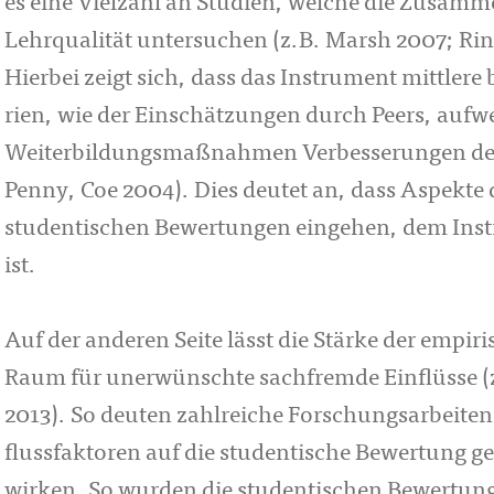
es eine Viel­zahl an Studien, welche die Zusam
Lehrqualität untersuchen (z.B. Marsh 2007; R
Hierbei zeigt sich, dass das In­stru­ment mittler
rien, wie der Ein­schät­zungen durch Peers, aufwe
Weiterbildungsmaßnahmen Verbesserungen der LV
Penny, Coe 2004). Dies deutet an, dass Aspekte 
stu­­dentischen Bewertungen eingehen, dem Instru
ist.
Auf der anderen Seite lässt die Stärke der emp
Raum für unerwünschte sachfremde Einflüsse (z
2013). So deuten zahl­reiche Forschungsarbeite
flussfaktoren auf die studentische Bewertung ge
wirken. So wurden die studentischen Be­wer­­tu