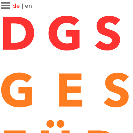
de
|
en