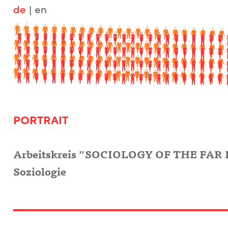
de
|
en
PORTRAIT
Arbeitskreis "SOCIOLOGY OF THE FAR RI
Soziologie