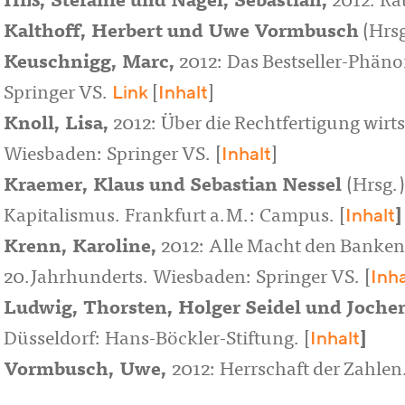
Hiß, Stefanie
und
Nagel, Sebastian
,
2012: Ra
Kalthoff, Herbert
und
Uwe Vormbusch
(Hrsg
Keuschnigg, Marc
,
2012: Das Bestseller-Phän
Link
Inhalt
Springer VS.
[
]
Knoll, Lisa
,
2012: Über die Rechtfertigung wir
Inhalt
Wiesbaden: Springer VS. [
]
Kraemer, Klaus
und
Sebastian Nesse
l
(Hrsg.
Inhalt
Kapitalismus. Frankfurt a.M.: Campus. [
]
Krenn, Karoline
,
2012: Alle Macht den Banken
Inha
20.Jahrhunderts. Wiesbaden: Springer VS. [
Ludwig, Thorsten
,
Holger Seidel
und
Joche
Inhalt
Düsseldorf: Hans-Böckler-Stiftung. [
]
Vormbusch, Uwe
,
2012: Herrschaft der Zahlen