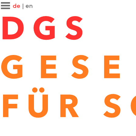
de
|
en