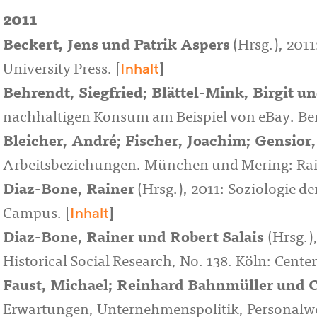
2011
Beckert, Jens
und
Patrik Aspers
(Hrsg.), 201
Inhalt
University Press. [
]
Behrendt, Siegfried; Blättel-Mink, Birgit
u
nachhaltigen Konsum am Beispiel von eBay. Berl
Bleicher, André; Fischer, Joachim; Gensior,
Arbeitsbeziehungen. München und Mering: Rai
Diaz-Bone, Rainer
(Hrsg.), 2011: Soziologie 
Inhalt
Campus. [
]
Diaz-Bone, Rainer
und
Robert Salais
(Hrsg.)
Historical Social Research, No. 138. Köln: Center 
Faust, Michael
;
Reinhard Bahnmüller
und
C
Erwartungen, Unternehmenspolitik, Personalwe