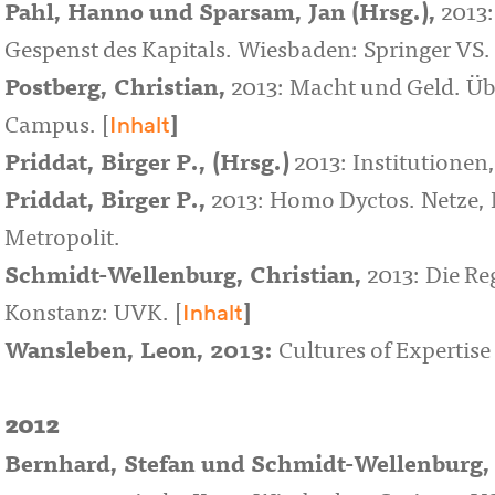
Pahl, Hanno
und
Sparsam, Jan
(Hrsg.),
2013:
Gespenst des Kapitals. Wiesbaden: Springer VS. 
Postberg, Christian
,
2013: Macht und Geld. Übe
Inhalt
Campus. [
]
Priddat, Birger P.
, (Hrsg.)
2013: Institutionen
Priddat, Birger P.
,
2013: Homo Dyctos. Netze, 
Metropolit.
Schmidt-Wellenburg, Christian
,
2013: Die R
Inhalt
Konstanz: UVK. [
]
Wansleben, Leon
, 2013:
Cultures of Expertis
2012
Bernhard, Stefan
und
Schmidt-Wellenburg, 