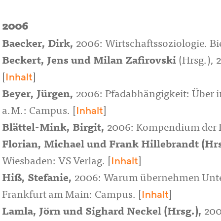
2006
Baecker, Dirk
,
2006: Wirtschaftssoziologie. Bie
Beckert, Jens
und
Milan Zafirovski
(Hrsg.),
Inhalt
[
]
Beyer, Jürgen
,
2006: Pfadabhängigkeit: Über in
Inhalt
a.M.: Campus. [
]
Blättel-Mink
, Birgit,
2006: Kompendium der I
Florian, Michael
und
Frank Hillebrandt
(Hrs
Inhalt
Wiesbaden: VS Verlag. [
]
Hiß, Stefanie
,
2006: Warum übernehmen Untern
Inhalt
Frankfurt am Main: Campus. [
]
Lamla, Jörn
und
Sighard Neckel
(Hrsg.),
200