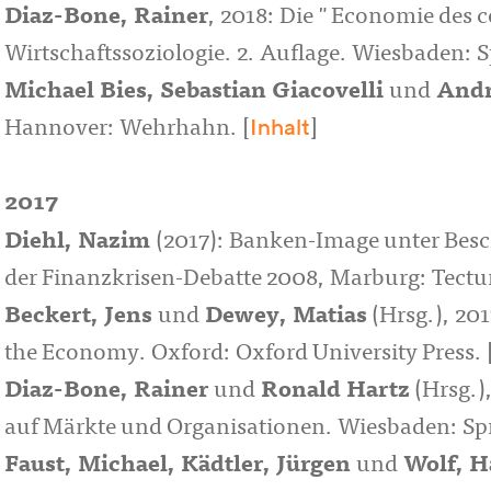
Diaz-Bone, Rainer
, 2018: Die "Economie des
Wirtschaftssoziologie. 2. Auflage. Wiesbaden: S
Michael Bies, Sebastian Giacovelli
und
Andr
Inhalt
Hannover: Wehrhahn. [
]
2017
Diehl, Nazim
(2017): Banken-Image unter Bes
der Finanzkrisen-Debatte 2008, Marburg: Tect
Beckert, Jens
und
Dewey, Matias
(Hrsg.), 201
the Economy. Oxford: Oxford University Press. 
Diaz-Bone, Rainer
und
Ronald Hartz
(Hrsg.)
auf Märkte und Organisationen. Wiesbaden: Spr
Faust, Michael, Kädtler, Jürgen
und
Wolf, H