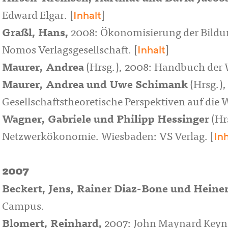
Inhalt
Edward Elgar. [
]
Graßl, Hans
,
2008: Ökonomisierung der Bildun
Inhalt
Nomos Verlagsgesellschaft. [
]
Maurer, Andrea
(Hrsg.), 2008: Handbuch der W
Maurer, Andrea
und
Uwe Schimank
(Hrsg.),
Gesellschaftstheoretische Perspektiven auf die 
Wagner, Gabriele
und
Philipp Hessinger
(Hr
Inh
Netzwerkökonomie. Wiesbaden: VS Verlag. [
2007
Beckert, Jens
,
Rainer Diaz-Bone
und
Heine
Campus.
Blomert, Reinhard
,
2007: John Maynard Keyne