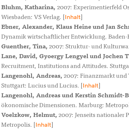
Bluhm, Katharina
,
2007: Experimentierfeld O
Inhalt
Wiesbaden: VS Verlag. [
]
Ebner, Alexander
,
Klaus Heine
und
Jan Sch
Dynamik wirtschaftlicher Entwicklung. Baden-
Guenther, Tina
,
2007: Struktur- und Kulturwan
Lane, David
,
Gyoergy Lengyel
und
Jochen 
Recruitment, Institutions and Attitudes. Stuttgar
Langenohl, Andreas
,
2007: Finanzmarkt und Te
Inhalt
Stuttgart: Lucius und Lucius. [
]
Langenohl, Andreas
und
Kerstin Schmidt-
ökonomische Dimensionen. Marburg: Metropoli
Voelzkow, Helmut
,
2007: Jenseits nationaler 
Inhalt
Metropolis. [
]