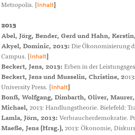
Inhalt
Metropolis. [
]
2013
Abel, Jörg
,
Bender, Gerd
und
Hahn, Kerstin
Akyel, Dominic
, 2013:
Die Ökonomisierung de
Inhalt
Campus. [
]
Beckert, Jens
, 2013:
Erben in der Leistungsges
Beckert, Jens
und
Musselin, Christine
, 2
013
Inhalt
University Press. [
]
Bonß, Wolfgang
,
Dimbarth, Oliver
,
Maurer,
Michael
,
2013: Handlungstheorie. Bielefeld: Tra
Lamla, Jörn
, 2013:
Verbraucherdemokratie. Po
Maeße, Jens
(Hrsg.),
2013: Ökonomie, Diskurs,