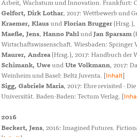
Arbeit, Wachstum und Innovation. Frankfurt: 
Gelfort, Dirk Lothar
, 2017: Wettbewerb und Ge
Kraemer, Klaus
und
Florian Brugger
(Hrsg.),
Maeße, Jens
,
Hanno Pahl
und
Jan Sparsam
(
Wirtschaftswissenschaft. Wiesbaden: Springer V
Maurer, Andrea
(Hrsg.), 2017: Handbuch der Wi
Schimank, Uwe
und
Ute Volkmann
, 2017: 
Inhalt
Weinheim und Basel: Beltz Juventa. [
]
Sigg, Gabriele Maria
, 2017: Ehre revisited - 
Inha
Universität. Baden-Baden: Tectum Verlag. [
2016
Beckert, Jens
, 2016: Imagined Futures. Fictio