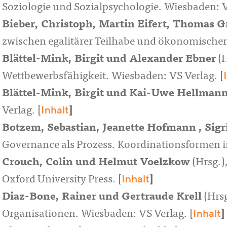
Soziologie und Sozialpsychologie. Wiesbaden: V
Bieber, Christoph
,
Martin Eifert
,
Thomas G
zwischen egalitärer Teilhabe und ökonomische
Blättel-Mink, Birgit
und
Alexander Ebner
(H
Wettbewerbsfähigkeit. Wiesbaden: VS Verlag. [
Blättel-Mink, Birgit
und
Kai-Uwe Hellman
Inhalt
Verlag. [
]
Botzem, Sebastian
,
Jeanette Hofmann
,
Sig
Governance als Prozess. Koordinationsformen
Crouch, Colin
und
Helmut Voelzkow
(Hrsg.)
Inhalt
Oxford University Press. [
]
Diaz-Bone, Rainer
und
Gertraude Krell
(Hrsg
Inhalt
Organisationen. Wiesbaden: VS Verlag. [
]