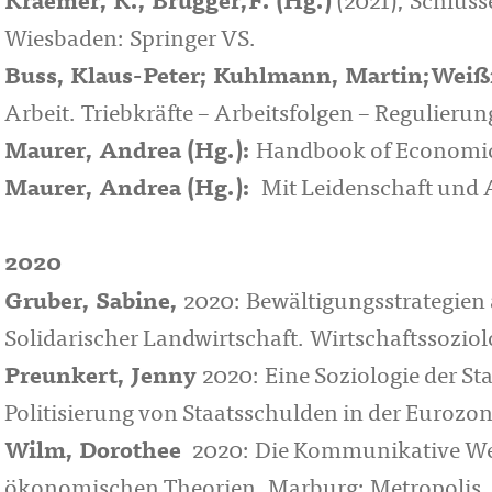
Kraemer, K., Brugger,F. (Hg.)
(2021), Schlüss
Wiesbaden: Springer VS.
Buss, Klaus-Peter; Kuhlmann, Martin;Weißma
Arbeit. Triebkräfte – Arbeitsfolgen – Regulieru
Maurer, Andrea (Hg.):
Handbook of Economic S
Maurer, Andrea (Hg.):
Mit Leidenschaft un
2020
Gruber, Sabine,
2020: Bewältigungsstrategien 
Solidarischer Landwirtschaft. Wirtschaftssozi
Preunkert, Jenny
2020: Eine Soziologie der S
Politisierung von Staatsschulden in der Eurozon
Wilm, Dorothee
2020: Die Kommunikative We
ökonomischen Theorien, Marburg: Metropolis.