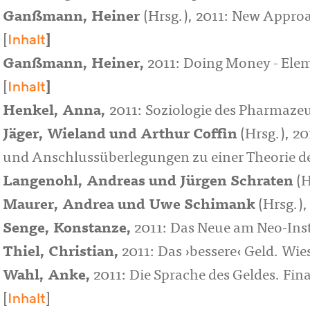
Ganßmann, Heiner
(Hrsg.), 2011: New Approa
Inhalt
[
]
Ganßmann, Heiner
,
2011: Doing Money - Elem
Inhalt
[
]
Henkel, Anna
,
2011: Soziologie des Pharmaze
Jäger, Wieland
und
Arthur Coffin
(Hrsg.), 2
und Anschlussüberlegungen zu einer Theorie de
Langenohl, Andreas
und
Jürgen Schraten
(H
Maurer, Andrea
und
Uwe Schimank
(Hrsg.),
Senge, Konstanze
,
2011: Das Neue am Neo-Inst
Thiel, Christian
,
2011: Das ›bessere‹ Geld. Wie
Wahl, Anke
,
2011: Die Sprache des Geldes. Fi
Inhalt
[
]