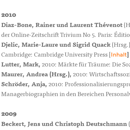
2010
Diaz-Bone, Rainer
und
Laurent Thévenot
(H
der Online-Zeitschrift Trivium No 5. Paris: Édit
Djelic, Marie-Laure
und
Sigrid Quack
(Hrsg.
Inhalt
Cambridge: Cambridge University Press [
]
Lutter, Mark
,
2010: Märkte für Träume: Die Soz
Maurer, Andrea
(Hrsg.),
2010: Wirtschaftssoz
Schröder, Anja
,
2010: Professionalisierungspr
Managerbiographien in den Bereichen Personal
2009
Beckert, Jens
und
Christoph Deutschmann
(