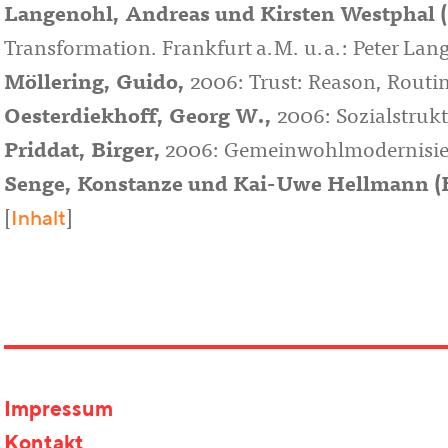
Langenohl, Andreas
und
Kirsten Westphal
(
Transformation. Frankfurt a.M. u.a.: Peter Lang
Möllering, Guido
,
2006: Trust: Reason, Routine
Oesterdiekhoff, Georg W.
,
2006: Sozialstrukt
Priddat, Birger
,
2006: Gemeinwohlmodernisier
Senge, Konstanze
und
Kai-Uwe Hellmann
(
Inhalt
[
]
Impressum
Kontakt