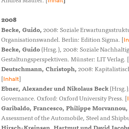
Inhalt
Andrea Maurer. [
]
2008
Becke, Guido
,
2008: Soziale Erwartungsstrukt
In
Organisationswandel. Berlin: Edition Sigma. [
Becke, Guido
(Hrsg.), 2008: Soziale Nachhaltig
Gestaltungsperspektiven. Münster: LIT Verlag. [
Deutschmann, Christoph
,
2008: Kapitalistisc
Inhalt
[
]
Ebner, Alexander
und
Nikolaus Beck
(Hrsg.)
Governance. Oxford: Oxford University Press. [
Garibaldo, Francesco
,
Philippe Morvannou
Assessment of the Automobile, Steel and Shipbui
Hirsch-Kreinsen, Hartmut
und
David Jacob