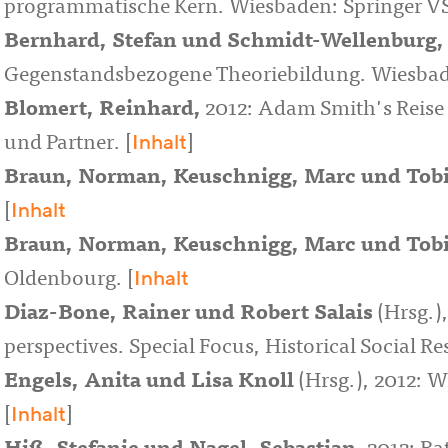
programmatische Kern. Wiesbaden: Springer VS
Bernhard, Stefan
und
Schmidt-Wellenburg, 
Gegenstandsbezogene Theoriebildung. Wiesbade
Blomert, Reinhard
,
2012: Adam Smith's Reise 
Inhalt
und Partner. [
]
Braun, Norman
,
Keuschnigg, Marc
und
Tob
Inhalt
[
Braun, Norman, Keuschnigg, Marc und Tob
Inhalt
Oldenbourg. [
Diaz-Bone, Rainer
und
Robert Salais
(Hrsg.)
perspectives. Special Focus, Historical Social Res
Engels, Anita
und
Lisa Knoll
(Hrsg.), 2012: W
Inhalt
[
]