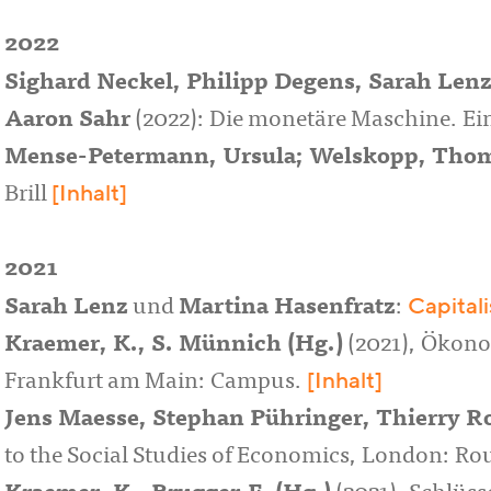
2022
Sighard Neckel, Philipp Degens, Sarah Len
Aaron Sahr
(2022): Die monetäre Maschine. Ein
Mense-Petermann, Ursula; Welskopp, Thoma
[Inhalt]
Brill
2021
Capital
Sarah Lenz
und
Martina Hasenfratz
:
Kraemer, K., S. Münnich (Hg.)
(2021), Ökono
[Inhalt]
Frankfurt am Main: Campus.
Jens Maesse, Stephan Pühringer, Thierry Ros
to the Social Studies of Economics, London: Ro