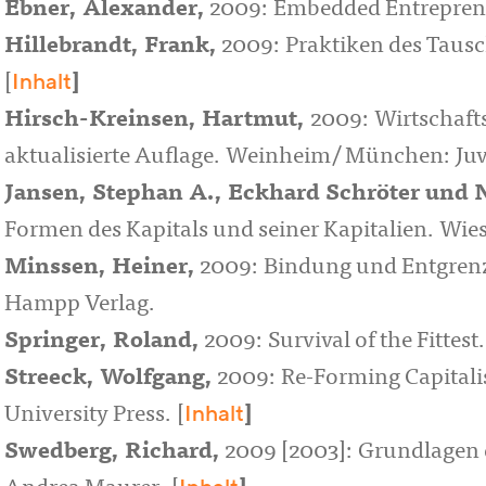
Ebner, Alexander
,
2009: Embedded Entrepreneu
Hillebrandt, Frank
,
2009: Praktiken des Tausc
Inhalt
[
]
Hirsch-Kreinsen, Hartmut
,
2009: Wirtschaft
aktualisierte Auflage. Weinheim/ München: Ju
Jansen, Stephan A.
,
Eckhard Schröter
und
N
Formen des Kapitals und seiner Kapitalien. Wie
Minssen, Heiner
,
2009: Bindung und Entgrenzu
Hampp Verlag.
Springer, Roland
,
2009: Survival of the Fittes
Streeck, Wolfgang
,
2009: Re-Forming Capitali
Inhalt
University Press. [
]
Swedberg, Richard
,
2009 [2003]: Grundlagen d