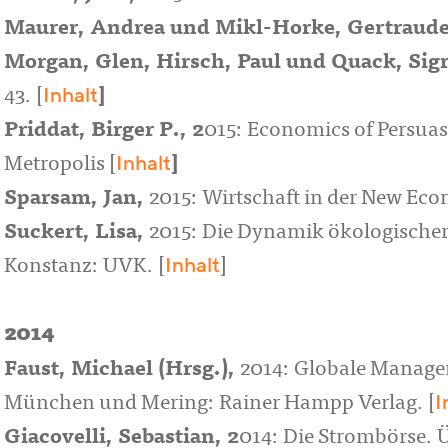
Maurer, Andrea
und
Mikl-Horke, Gertraud
Morgan, Glen
,
Hirsch, Paul
und
Quack, Sigr
Inhalt
43. [
]
Priddat, Birger P.
, 2
015: Economics of Persu
Inhalt
Metropolis [
]
Sparsam, Jan
,
2015: Wirtschaft in der New Eco
Suckert, Lisa
,
2015: Die Dynamik ökologischer
Inhalt
Konstanz: UVK. [
]
2014
Faust, Michael
(Hrsg.),
2014: Globale Manage
I
München und Mering: Rainer Hampp Verlag. [
Giacovelli, Sebastian
, 2
014: Die Strombörse. 