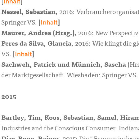
Inhalt
[
]
Nessel, Sebastian
,
2016: Verbraucherorganisa
Inhalt
Springer VS. [
]
Maurer, Andrea
(Hrsg.),
2016: New Perspectiv
Peres da Silva, Glaucia
,
2016: Wie klingt die 
Inhalt
VS. [
]
Sachweh, Patrick
und
Münnich, Sascha
(Hr
der Marktgesellschaft. Wiesbaden: Springer VS. 
2015
Bartley, Tim, Koos, Sebastian, Samel, Hiram
Industries and the Conscious Consumer. Indiana 