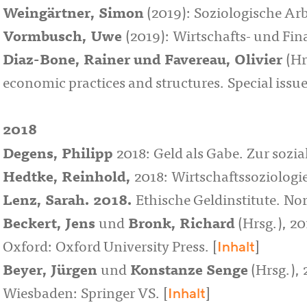
Weingärtner, Simon
(2019): Soziologische Ar
Vormbusch, Uwe
(2019): Wirtschafts- und Fi
Diaz-Bone, Rainer und Favereau, Olivier
(Hr
economic practices and structures. Special issue
2018
Degens, Philipp
2018: Geld als Gabe. Zur sozi
Hedtke, Reinhold,
2018: Wirtschaftssoziologi
Lenz, Sarah. 2018.
Ethische Geldinstitute. N
Beckert, Jens
und
Bronk, Richard
(Hrsg.), 20
Inhalt
Oxford: Oxford University Press. [
]
Beyer, Jürgen
und
Konstanze Senge
(Hrsg.),
Inhalt
Wiesbaden: Springer VS. [
]