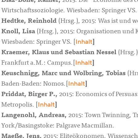
Diaz-Bone, Rainer
,
2015: Die "Economie des 
Wirtschaftssoziologie. Wiesbaden: Springer VS. 
Hedtke, Reinhold
(Hrsg.), 2015: Was ist und
Knoll, Lisa
(Hrsg.), 2015: Organisationen und 
Inhalt
Wiesbaden: Springer VS. [
]
Kraemer, Klaus
und
Sebastian Nessel
(Hrsg.
Inhalt
Frankfurt a.M.: Campus.[
]
Keuschnigg, Marc
und
Wolbring, Tobias
(Hr
Inhalt
Baden-Baden: Nomos.[
]
Priddat, Birger P.
,
2015: Economics of Persu
Inhalt
Metropolis. [
]
Langenohl, Andreas
,
2015: Town Twinning, Tr
York/Basingstoke: Palgrave Macmillan.
Maeße, Jens
,
2015: Eliteökonomen. Wissenscha