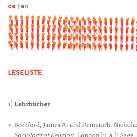
de
|
en
LESELISTE
1)
Lehrbücher
Beckford, James A. and Demerath, Nicholas
Sociology of Religion
. London [u.a.]: Sage.